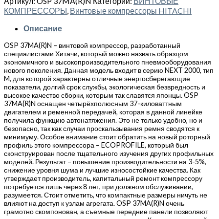
Артикул:
OSP 37MA(R)N
Категории:
ВИНТОВЫЕ
КОМПРЕССОРЫ
,
Винтовые компрессоры HITACHI
Описание
OSP 37MA(R)N – винтовой компрессор, разработанный
специалистами Хитачи, который можно назвать образцом
экономичного и высокопроизводительного пневмооборудования
нового поколения. Данная модель входит в серию NEXT 2000, тип
M, для которой характерны отличные энергосберегающие
показатели, долгий срок службы, экологическая безвредность и
высокое качество сборки, которым так славятся японцы. OSP
37MA(R)N оснащен четырёхполюсным 37-киловаттным
двигателем и ременной передачей, которая в данной линейке
получила функцию автонатяжения. Это не только удобно, но и
безопасно, так как случаи проскальзывания ремня сводятся к
минимуму. Особое внимание стоит обратить на новый роторный
профиль этого компрессора – ECOPROFILE, который был
сконструирован после тщательного изучения других профильных
моделей. Результат – повышение производительности на 3-5%,
снижение уровня шума и лучшие износостойкие качества. Как
утверждает производитель, капитальный ремонт компрессору
потребуется лишь через 8 лет, при должном обслуживании,
разумеется. Стоит отметить, что компактные размеры ничуть не
влияют на доступ к узлам агрегата. OSP 37MA(R)N очень
грамотно скомпонован, а съемные передние панели позволяют