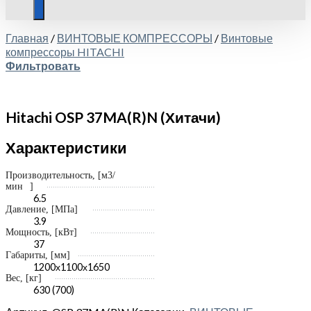
Главная
/
ВИНТОВЫЕ КОМПРЕССОРЫ
/
Винтовые
компрессоры HITACHI
Фильтровать
Hitachi OSP 37MA(R)N (Хитачи)
Характеристики
Производительность, [
м3/
мин
]
6.5
Давление, [МПа]
3.9
Мощность, [кВт]
37
Габариты, [мм]
1200х1100х1650
Вес, [кг]
630 (700)