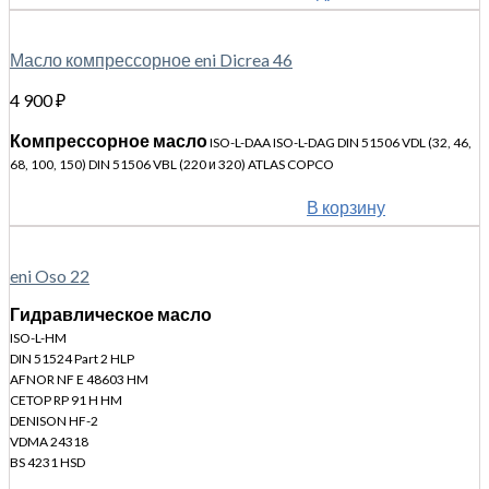
Масло компрессорное eni Dicrea 46
4 900
₽
Компрессорное масло
ISO-L-DAA ISO-L-DAG DIN 51506 VDL (32, 46,
68, 100, 150) DIN 51506 VBL (220 и 320) ATLAS COPCO
В корзину
eni Oso 22
Гидравлическое масло
ISO-L-HM
DIN 51524 Part 2 HLP
AFNOR NF E 48603 HM
CETOP RP 91 H HM
DENISON HF-2
VDMA 24318
BS 4231 HSD