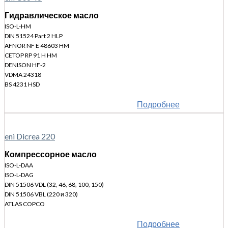
Гидравлическое масло
ISO-L-HM
DIN 51524 Part 2 HLP
AFNOR NF E 48603 HM
CETOP RP 91 H HM
DENISON HF-2
VDMA 24318
BS 4231 HSD
Подробнее
eni Dicrea 220
Компрессорное масло
ISO-L-DAA
ISO-L-DAG
DIN 51506 VDL (32, 46, 68, 100, 150)
DIN 51506 VBL (220 и 320)
ATLAS COPCO
Подробнее