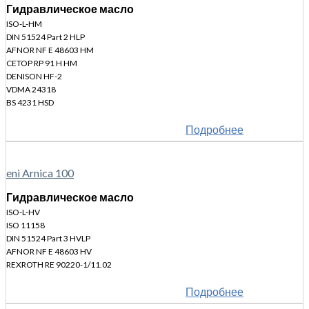
Гидравлическое масло
ISO-L-HM
DIN 51524 Part 2 HLP
AFNOR NF E 48603 HM
CETOP RP 91 H HM
DENISON HF-2
VDMA 24318
BS 4231 HSD
Подробнее
eni Arnica 100
Гидравлическое масло
ISO-L-HV
ISO 11158
DIN 51524 Part 3 HVLP
AFNOR NF E 48603 HV
REXROTH RE 90220-1/11.02
Подробнее