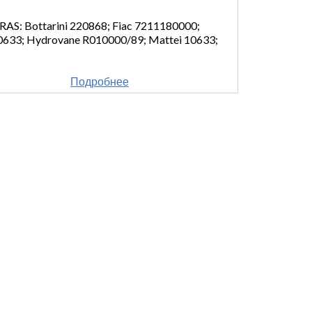
ottarini 220868; Fiac 7211180000;
0633; Hydrovane R010000/89; Mattei 10633;
Подробнее