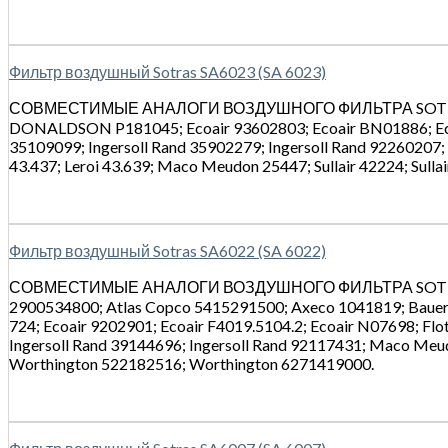
Фильтр воздушный Sotras SA6023 (SA 6023)
СОВМЕСТИМЫЕ АНАЛОГИ ВОЗДУШНОГО ФИЛЬТРА SOTRAS:
DONALDSON P181045; Ecoair 93602803; Ecoair BN01886; Ecoa
35109099; Ingersoll Rand 35902279; Ingersoll Rand 92260207; 
43.437; Leroi 43.639; Maco Meudon 25447; Sullair 42224; Sulla
Фильтр воздушный Sotras SA6022 (SA 6022)
СОВМЕСТИМЫЕ АНАЛОГИ ВОЗДУШНОГО ФИЛЬТРА SOTRAS: 
2900534800; Atlas Copco 5415291500; Axeco 1041819; Bauer
724; Ecoair 9202901; Ecoair F4019.5104.2; Ecoair N07698; Fl
Ingersoll Rand 39144696; Ingersoll Rand 92117431; Maco Me
Worthington 522182516; Worthington 6271419000.