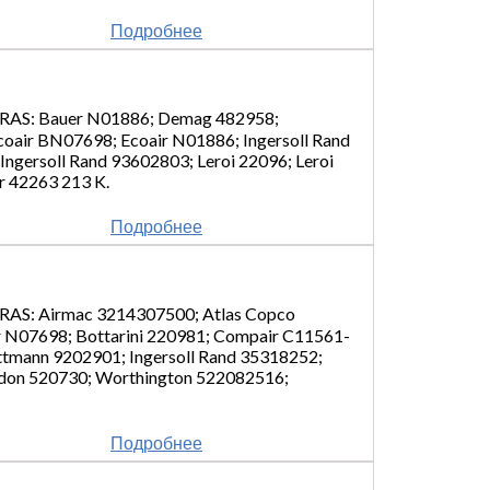
Подробнее
 Bauer N01886; Demag 482958;
ir BN07698; Ecoair N01886; Ingersoll Rand
Ingersoll Rand 93602803; Leroi 22096; Leroi
ir 42263 213 K.
Подробнее
Airmac 3214307500; Atlas Copco
 N07698; Bottarini 220981; Compair C11561-
ottmann 9202901; Ingersoll Rand 35318252;
udon 520730; Worthington 522082516;
Подробнее