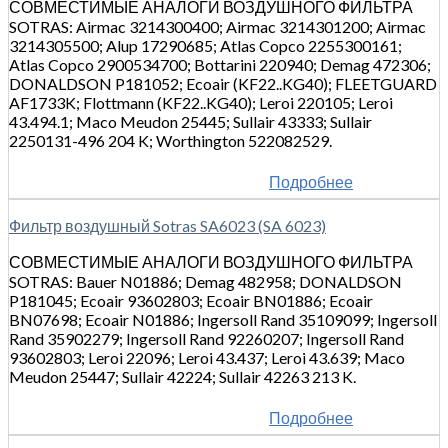
СОВМЕСТИМЫЕ АНАЛОГИ ВОЗДУШНОГО ФИЛЬТРА
SOTRAS: Airmac 3214300400; Airmac 3214301200; Airmac
3214305500; Alup 17290685; Atlas Copco 2255300161;
Atlas Copco 2900534700; Bottarini 220940; Demag 472306;
DONALDSON P181052; Ecoair (KF22..KG40); FLEETGUARD
AF1733K; Flottmann (KF22..KG40); Leroi 220105; Leroi
43.494.1; Maco Meudon 25445; Sullair 43333; Sullair
2250131-496 204 K; Worthington 522082529.
Подробнее
Фильтр воздушный Sotras SA6023 (SA 6023)
СОВМЕСТИМЫЕ АНАЛОГИ ВОЗДУШНОГО ФИЛЬТРА
SOTRAS: Bauer N01886; Demag 482958; DONALDSON
P181045; Ecoair 93602803; Ecoair BN01886; Ecoair
BN07698; Ecoair N01886; Ingersoll Rand 35109099; Ingersoll
Rand 35902279; Ingersoll Rand 92260207; Ingersoll Rand
93602803; Leroi 22096; Leroi 43.437; Leroi 43.639; Maco
Meudon 25447; Sullair 42224; Sullair 42263 213 K.
Подробнее