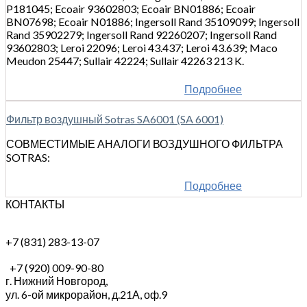
P181045; Ecoair 93602803; Ecoair BN01886; Ecoair
BN07698; Ecoair N01886; Ingersoll Rand 35109099; Ingersoll
Rand 35902279; Ingersoll Rand 92260207; Ingersoll Rand
93602803; Leroi 22096; Leroi 43.437; Leroi 43.639; Maco
Meudon 25447; Sullair 42224; Sullair 42263 213 K.
Подробнее
Фильтр воздушный Sotras SA6001 (SA 6001)
СОВМЕСТИМЫЕ АНАЛОГИ ВОЗДУШНОГО ФИЛЬТРА
SOTRAS:
Подробнее
КОНТАКТЫ
+7 (831) 283-13-07
+7 (920) 009-90-80
г. Нижний Новгород,
ул. 6-ой микрорайон, д.21А,
оф.9