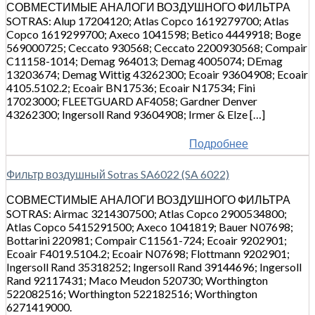
СОВМЕСТИМЫЕ АНАЛОГИ ВОЗДУШНОГО ФИЛЬТРА
SOTRAS: Alup 17204120; Atlas Copco 1619279700; Atlas
Copco 1619299700; Axeco 1041598; Betico 4449918; Boge
569000725; Ceccato 930568; Ceccato 2200930568; Compair
C11158-1014; Demag 964013; Demag 4005074; DEmag
13203674; Demag Wittig 43262300; Ecoair 93604908; Ecoair
4105.5102.2; Ecoair BN17536; Ecoair N17534; Fini
17023000; FLEETGUARD AF4058; Gardner Denver
43262300; Ingersoll Rand 93604908; Irmer & Elze […]
Подробнее
Фильтр воздушный Sotras SA6022 (SA 6022)
СОВМЕСТИМЫЕ АНАЛОГИ ВОЗДУШНОГО ФИЛЬТРА
SOTRAS: Airmac 3214307500; Atlas Copco 2900534800;
Atlas Copco 5415291500; Axeco 1041819; Bauer N07698;
Bottarini 220981; Compair C11561-724; Ecoair 9202901;
Ecoair F4019.5104.2; Ecoair N07698; Flottmann 9202901;
Ingersoll Rand 35318252; Ingersoll Rand 39144696; Ingersoll
Rand 92117431; Maco Meudon 520730; Worthington
522082516; Worthington 522182516; Worthington
6271419000.