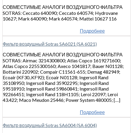
СОВМЕСТИМЫЕ АНАЛОГИ ВОЗДУШНОГО ФИЛЬТРА
SOTRAS: Ceccato 640090; Ceccato 640574; Hydrovane
10627; Mark 640090; Mark 640574; Mattei 10627 116
Подробнее
Фильтр воздушный Sotras SA6021 (SA 6021)
СОВМЕСТИМЫЕ АНАЛОГИ ВОЗДУШНОГО ФИЛЬТРА
SOTRAS: Airmac 3214300800; Atlas Copco 1619271600;
Atlas Copco 2255300160; Axeco 1041817; Bauer N01128;
Bottarini 220902; Compair C11561-655; Demag 482949;
Ecoair (KF30..KF92); Ecoair N01128; Ingersoll Rand
35108950; Ingersoll Rand 35902295; Ingersoll Rand
59518910; Ingersoll Rand 59860841; Ingersoll Rand
92266451; Ingersoll Rand 118H1105; Leroi 22097; Leroi
43.422; Maco Meudon 25446; Power System 480005; […]
Подробнее
Фильтр воздушный Sotras SA6004 (SA 6004)