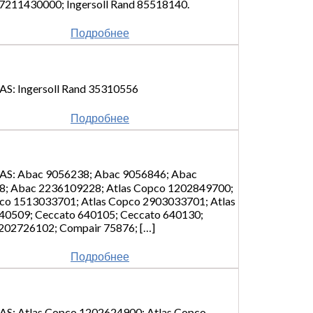
211430000; Ingersoll Rand 85518140.
Подробнее
ngersoll Rand 35310556
Подробнее
bac 9056238; Abac 9056846; Abac
; Abac 2236109228; Atlas Copco 1202849700;
co 1513033701; Atlas Copco 2903033701; Atlas
40509; Ceccato 640105; Ceccato 640130;
202726102; Compair 75876; […]
Подробнее
las Copco 1202624900; Atlas Copco