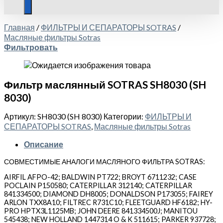
Главная
/
ФИЛЬТРЫ И СЕПАРАТОРЫ SOTRAS
/
Масляные фильтры Sotras
Фильтровать
Фильтр маслянный SOTRAS SH8030 (SH
8030)
Артикул:
SH8030 (SH 8030)
Категории:
ФИЛЬТРЫ И
СЕПАРАТОРЫ SOTRAS
,
Масляные фильтры Sotras
Описание
СОВМЕСТИМЫЕ АНАЛОГИ МАСЛЯНОГО ФИЛЬТРА SOTRAS:
AIRFIL AFPO-42; BALDWIN PT722; BROYT 6711232; CASE
POCLAIN P150580; CATERPILLAR 312140; CATERPILLAR
841334500; DIAMOND DH8005; DONALDSON P173055; FAIREY
ARLON TXX8A10; FILTREC R731C10; FLEETGUARD HF6182; HY-
PRO HPTX3L1125MB; JOHN DEERE 841334500J; MANITOU
545438; NEW HOLLAND 1447314 O & K 511615; PARKER 937728;