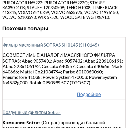
PUROLATOR H65222; PUROLATOR H65222Q; STAUFF
RA390D10B; STAUFF T20350509; TEHO H1008; TIMBERJACK
413345; VOLVO 6210359; VOLVO 6635975; VOLVO 11996150;
VOLVO 62103593; WIX 57520; WOODGATE WGTX8A10.
Похожие товары
Фильтр маслянный SOTRAS SH8145 (SH 8145)
СОВМЕСТИМЫЕ АНАЛОГИ МАСЛЯНОГО ФИЛЬТРА
SOTRAS: Abac 9057431; Abac 9057432; Abac 2236106191;
Abac 2236106192; Ceccato 640557; Ceccato 640666; Mark
640666; Mattei Co21034794; Parise 6010060060;
Pneumofore 41038; Power System 470003; Power System
fo4532g000; Rotair 099099S 507 (TGO507).
Подробнее
Воздушные фильтры Sotras
Компания Sotras
(Сотрас) производит большой