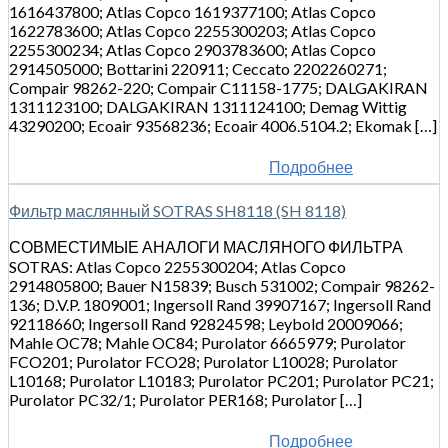
1616437800; Atlas Copco 1619377100; Atlas Copco
1622783600; Atlas Copco 2255300203; Atlas Copco
2255300234; Atlas Copco 2903783600; Atlas Copco
2914505000; Bottarini 220911; Ceccato 2202260271;
Compair 98262-220; Compair C11158-1775; DALGAKIRAN
1311123100; DALGAKIRAN 1311124100; Demag Wittig
43290200; Ecoair 93568236; Ecoair 4006.5104.2; Ekomak […]
Подробнее
Фильтр маслянный SOTRAS SH8118 (SH 8118)
СОВМЕСТИМЫЕ АНАЛОГИ МАСЛЯНОГО ФИЛЬТРА
SOTRAS: Atlas Copco 2255300204; Atlas Copco
2914805800; Bauer N15839; Busch 531002; Compair 98262-
136; D.V.P. 1809001; Ingersoll Rand 39907167; Ingersoll Rand
92118660; Ingersoll Rand 92824598; Leybold 20009066;
Mahle OC78; Mahle OC84; Purolator 6665979; Purolator
FCO201; Purolator FCO28; Purolator L10028; Purolator
L10168; Purolator L10183; Purolator PC201; Purolator PC21;
Purolator PC32/1; Purolator PER168; Purolator […]
Подробнее