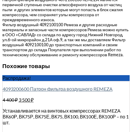
первичной ступенью очистки атмосферного воздуха от частиц
пыли и других элементов которые могут попасть в блок сжатия
компрессора, чем сохраняет узлы компрессора от
преждевременного износа.
Фильтр воздушный 4092100100 Ремеза и другие расходные
материалы и запасные части компрессоров Ремеза можно купить
в ООО «САВЛАД» со склада по адресу город Нижний Новгород,
ул.6-ой микрорайон д.21А оф.9, а так-же мы доставляем Фильтр
воздушный 4092100100 до транспортных компаний и своим
транспортом до склада Покупателя при выполнении работ по
техническому обслуживанию и ремонту компрессоров Remeza.
Похожие товары
Распродажа!
4093200600 Патрон фильтра воздушного REMEZA
4 400
₽
3 500
₽
Устанавливается на винтовых компрессорах REMEZA
ВК60Р, ВК75Р, ВК75Е, ВК75, ВК100, ВК100Е, ВК100Р – по 1
шт.