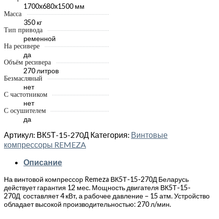
1700x680x1500 мм
Масса
350 кг
Тип привода
ременной
На ресивере
да
Объём ресивера
270 литров
Безмасляный
нет
С частотником
нет
С осушителем
да
Артикул:
ВК5Т-15-270Д
Категория:
Винтовые
компрессоры REMEZA
Описание
На винтовой компрессор Remeza ВК5Т-15-270Д Беларусь
действует гарантия 12 мес. Мощность двигателя ВК5Т-15-
270Д составляет 4 кВт, а рабочее давление – 15 атм. Устройство
обладает высокой производительностью: 270 л/мин.