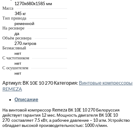
1270x680x1585 мм
Масса
345 кг
Тип привода
ременной
На ресивере
да
Объём ресивера
270 литров
Безмасляный
нет
С частотником
нет
С осушителем
нет
Артикул:
ВК 10E 10 270
Категория:
Винтовые компрессоры
REMEZA
Описание
На винтовой компрессор Remeza ВК 10E 10 270 Белоруссия
действует гарантия 12 мес. Мощность двигателя ВК 10E 10
270 составляет 7.5 кВт, а рабочее давление – 10 атм. Устройство
обладает высокой производительностью: 1000 л/мин.