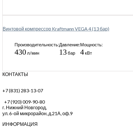
Винтовой компрессор Kraftmann VEGA 4 (13 бар)
Производительность:
Давление:
Мощность:
430
13
4
л/мин
бар
кВт
КОНТАКТЫ
+7 (831) 283-13-07
+7 (920) 009-90-80
г. Нижний Новгород,
ул. 6-ой микрорайон, д.21А,
оф.9
ИНФОРМАЦИЯ