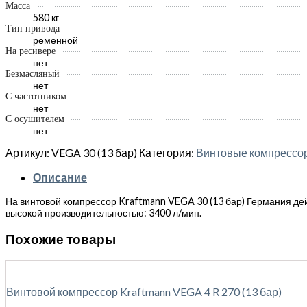
Масса
580 кг
Тип привода
ременной
На ресивере
нет
Безмасляный
нет
С частотником
нет
С осушителем
нет
Артикул:
VEGA 30 (13 бар)
Категория:
Винтовые компрес
Описание
На винтовой компрессор Kraftmann VEGA 30 (13 бар) Германия дейс
высокой производительностью: 3400 л/мин.
Похожие товары
Винтовой компрессор Kraftmann VEGA 4 R 270 (13 бар)