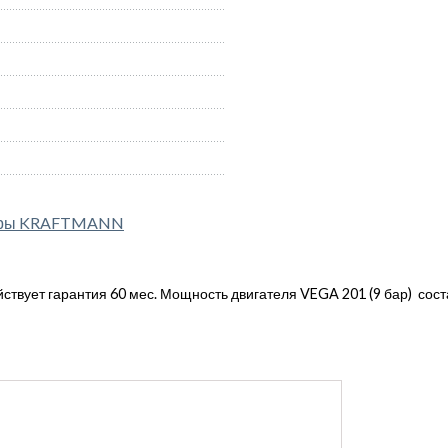
соры KRAFTMANN
твует гарантия 60 мес. Мощность двигателя VEGA 201 (9 бар) соста