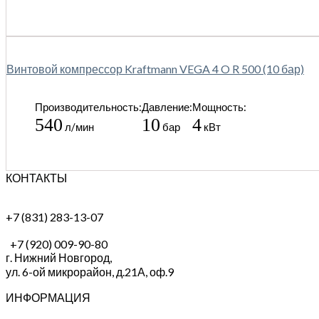
Винтовой компрессор Kraftmann VEGA 4 O R 500 (10 бар)
Производительность:
Давление:
Мощность:
540
10
4
л/мин
бар
кВт
КОНТАКТЫ
+7 (831) 283-13-07
+7 (920) 009-90-80
г. Нижний Новгород,
ул. 6-ой микрорайон, д.21А,
оф.9
ИНФОРМАЦИЯ