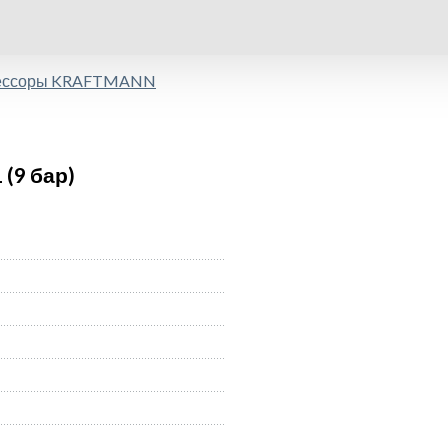
рессоры KRAFTMANN
(9 бар)