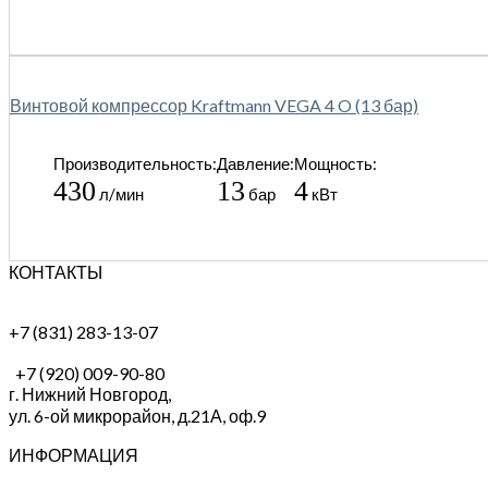
Винтовой компрессор Kraftmann VEGA 4 O (13 бар)
Производительность:
Давление:
Мощность:
430
13
4
л/мин
бар
кВт
КОНТАКТЫ
+7 (831) 283-13-07
+7 (920) 009-90-80
г. Нижний Новгород,
ул. 6-ой микрорайон, д.21А,
оф.9
ИНФОРМАЦИЯ