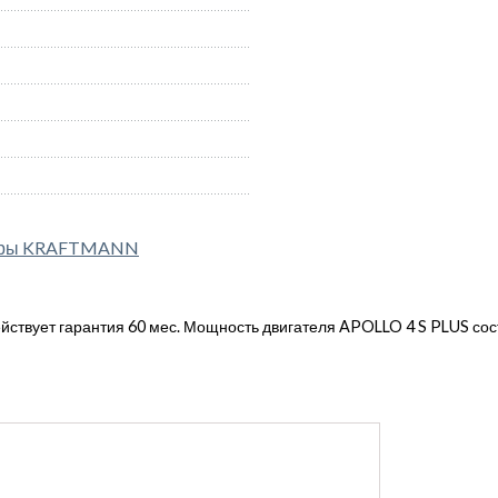
соры KRAFTMANN
твует гарантия 60 мес. Мощность двигателя APOLLO 4 S PLUS соста