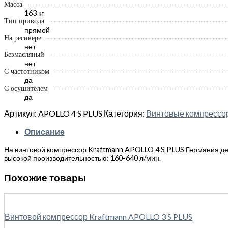
Масса
163 кг
Тип привода
прямой
На ресивере
нет
Безмасляный
нет
С частотником
да
С осушителем
да
Артикул:
APOLLO 4 S PLUS
Категория:
Винтовые компрес
Описание
На винтовой компрессор Kraftmann APOLLO 4 S PLUS Германия дейс
высокой производительностью: 160-640 л/мин.
Похожие товары
Винтовой компрессор Kraftmann APOLLO 3 S PLUS