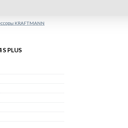
рессоры KRAFTMANN
 S PLUS