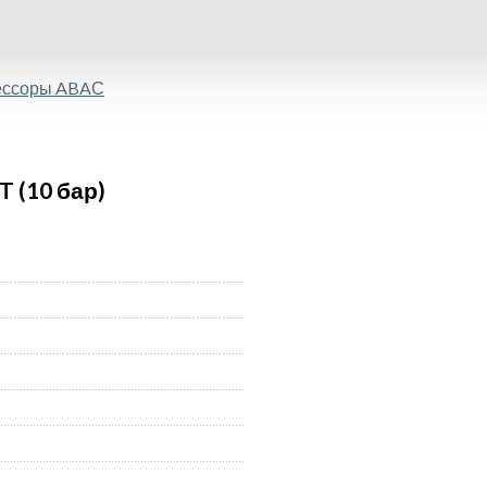
ессоры ABAС
 (10 бар)