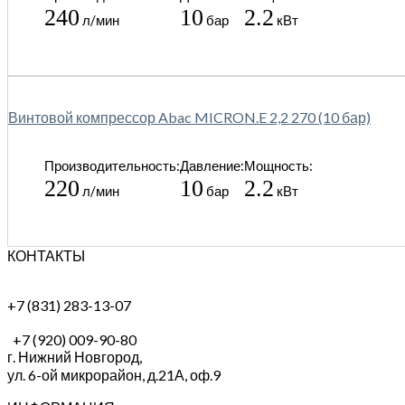
240
10
2.2
л/мин
бар
кВт
Винтовой компрессор Abac MICRON.E 2,2 270 (10 бар)
Производительность:
Давление:
Мощность:
220
10
2.2
л/мин
бар
кВт
КОНТАКТЫ
+7 (831) 283-13-07
+7 (920) 009-90-80
г. Нижний Новгород,
ул. 6-ой микрорайон, д.21А,
оф.9