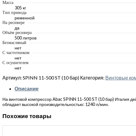
Масса
305 кг
Тип привода
ременной
На ресивере
да
Объём ресивера
500 литров
Безмасляный
нет
С частотником
нет
С осушителем
нет
Артикул:
SPINN 11-500 ST (10 бар)
Категория:
Винтовые ко
Описание
На винтовой компрессор Abac SPINN 11-500 ST (10 бар) Италия дей
обладает высокой производительностью: 1240 л/мин.
Похожие товары