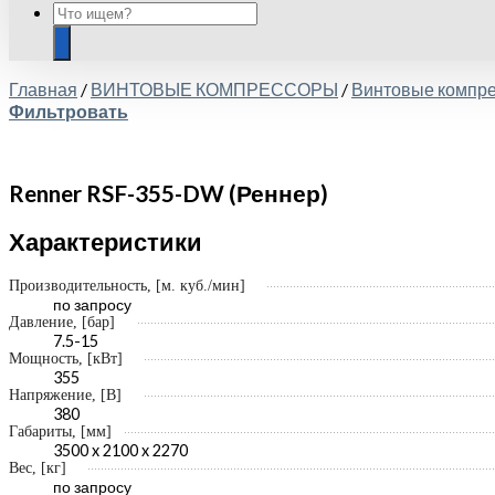
Главная
/
ВИНТОВЫЕ КОМПРЕССОРЫ
/
Винтовые компр
Фильтровать
Renner RSF-355-DW (Реннер)
Характеристики
Производительность, [м. куб./мин]
по запросу
Давление, [бар]
7.5-15
Мощность, [кВт]
355
Напряжение, [В]
380
Габариты, [мм]
3500 x 2100 x 2270
Вес, [кг]
по запросу