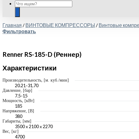
Главная
/
ВИНТОВЫЕ КОМПРЕССОРЫ
/
Винтовые компр
Фильтровать
Renner RS-185-D (Реннер)
Характеристики
Производительность, [м. куб./мин]
20.21-31.70
Давление, [бар]
7.5-15
Мощность, [кВт]
185
Напряжение, [В]
380
Габариты, [мм]
3500 х 2100 х 2270
Вес, [кг]
4700