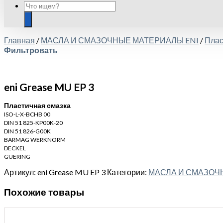
Главная
/
МАСЛА И СМАЗОЧНЫЕ МАТЕРИАЛЫ ENI
/
Плас
Фильтровать
eni Grease MU EP 3
Пластичная смазка
ISO-L-X-BCHB 00
DIN 51 825-KP00K-20
DIN 51 826-G00K
BARMAG WERKNORM
DECKEL
GUERING
Артикул:
eni Grease MU EP 3
Категории:
МАСЛА И СМАЗОЧ
Похожие товары