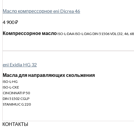
Масло компрессорное eni Dicrea 46
4 900
₽
Компрессорное масло
ISO-L-DAA ISO-L-DAG DIN 51506 VDL (32, 46, 6
eni Exidia HG 32
Масла для направляющих скольжения
ISO-L-HG
ISO-L-CKE
CINCINNATI P 50
DIN 51502 CGLP
STANIMUC G 220
КОНТАКТЫ