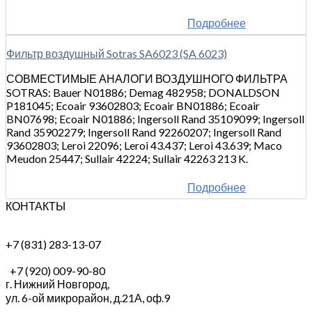
Подробнее
Фильтр воздушный Sotras SA6023 (SA 6023)
СОВМЕСТИМЫЕ АНАЛОГИ ВОЗДУШНОГО ФИЛЬТРА
SOTRAS: Bauer N01886; Demag 482958; DONALDSON
P181045; Ecoair 93602803; Ecoair BN01886; Ecoair
BN07698; Ecoair N01886; Ingersoll Rand 35109099; Ingersoll
Rand 35902279; Ingersoll Rand 92260207; Ingersoll Rand
93602803; Leroi 22096; Leroi 43.437; Leroi 43.639; Maco
Meudon 25447; Sullair 42224; Sullair 42263 213 K.
Подробнее
КОНТАКТЫ
+7 (831) 283-13-07
+7 (920) 009-90-80
г. Нижний Новгород,
ул. 6-ой микрорайон, д.21А,
оф.9