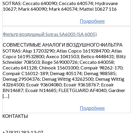
SOTRAS: Ceccato 640090; Ceccato 640574; Hydrovane
10627; Mark 640090; Mark 640574; Mattei 10627 116
Подробнее
Фильтр воздушный Sotras SA6005 (SA 6005)
СОВМЕСТИМЫЕ АНАЛОГИ ВОЗДУШНОГО ФИЛЬТРА
SOTRAS: Alup 17203290; Atlas Copco 1619284700; Atlas
Copco 1619532800; Axeco 1041503; Betico 4448431; Blitz
Schneider 708503; Boge 569000726; Ceccato 640058;
Ceccato 641128; Chinook 15601000; Compair 98262-170;
Compair C16012-189; Demag 405174; Demag 988585;
Demag 29504376; Demag Wittig 43262500; Demag Wittig
43264500; Ecoair 93604080; Ecoair 93618767; Ecoair
BN14687; Ecoair N14685; FLEETGUARD AF4040; Gardner
[…]
Подробнее
КОНТАКТЫ
+7 (831) 283-13-07