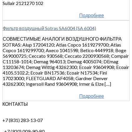
Sullair 2121270 102
Подробнее
Фильтр воздушный Sotras SA6004 (SA 6004)
СОВМЕСТИМЫЕ АНАЛОГИ ВОЗДУШНОГО ФИЛЬТРА
SOTRAS: Alup 17204120; Atlas Copco 1619279700; Atlas
Copco 1619299700; Axeco 1041598; Betico 4449918; Boge
569000725; Ceccato 930568; Ceccato 2200930568; Compair
C11158-1014; Demag 964013; Demag 4005074; DEmag
13203674; Demag Wittig 43262300; Ecoair 93604908; Ecoair
4105.5102.2; Ecoair BN17536; Ecoair N17534; Fini
17023000; FLEETGUARD AF4058; Gardner Denver
43262300; Ingersoll Rand 93604908; Irmer & Elze […]
Подробнее
КОНТАКТЫ
+7 (831) 283-13-07
+7 (920) 009-90-80